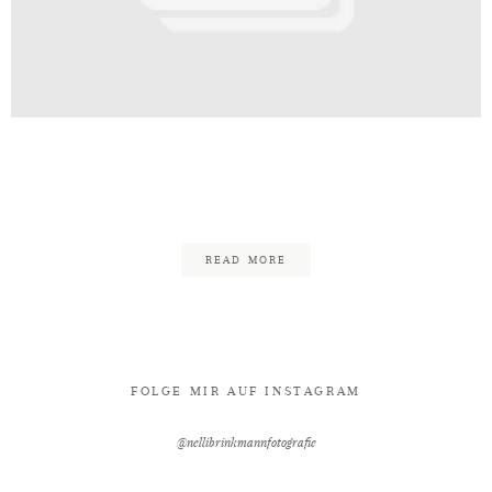
Kontakt
ografin_Bad_Oeynhausen_Nelli_B
30
READ MORE
FOLGE MIR AUF INSTAGRAM
@nellibrinkmannfotografie