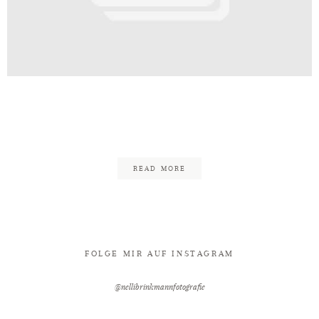
Kontakt
ografin_Bad_Oeynhausen_Nelli_B
2
READ MORE
FOLGE MIR AUF INSTAGRAM
@nellibrinkmannfotografie