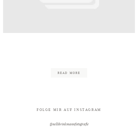
Kontakt
Carina&Stefan-09.06.2019-
549
READ MORE
FOLGE MIR AUF INSTAGRAM
@nellibrinkmannfotografie