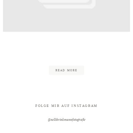
Kontakt
te_Wassermühle_zu_Bentrup_Hochze
91
READ MORE
FOLGE MIR AUF INSTAGRAM
@nellibrinkmannfotografie