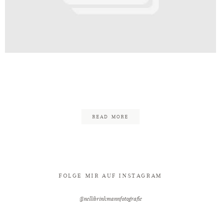
Kontakt
te_Wassermühle_zu_Bentrup_Hochze
79
READ MORE
FOLGE MIR AUF INSTAGRAM
@nellibrinkmannfotografie