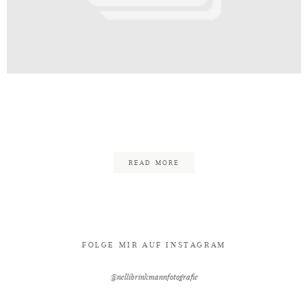
Kontakt
te_Wassermühle_zu_Bentrup_Hochze
18
READ MORE
FOLGE MIR AUF INSTAGRAM
@nellibrinkmannfotografie