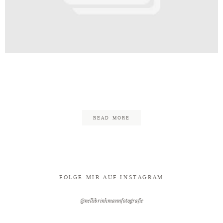
Kontakt
te_Wassermühle_zu_Bentrup_Hochze
16
READ MORE
FOLGE MIR AUF INSTAGRAM
@nellibrinkmannfotografie