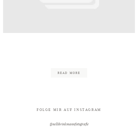
Kontakt
ann_Fotografie_Bielefeld_Fotogr
8
READ MORE
FOLGE MIR AUF INSTAGRAM
@nellibrinkmannfotografie