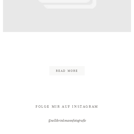
Kontakt
edding_Shooting_Hochzeit_Lavend
48
READ MORE
FOLGE MIR AUF INSTAGRAM
@nellibrinkmannfotografie