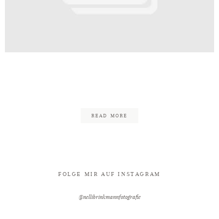
Kontakt
dding_Shooting_BadOeynhausen_H
29
READ MORE
FOLGE MIR AUF INSTAGRAM
@nellibrinkmannfotografie