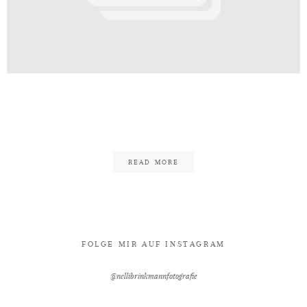
Kontakt
dding_Shooting_BadOeynhausen_H
12
READ MORE
FOLGE MIR AUF INSTAGRAM
@nellibrinkmannfotografie