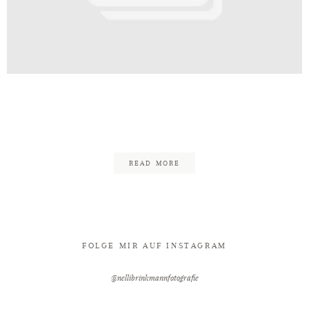
Kontakt
itsfotograf_Melle_BadOeynhause
42
READ MORE
FOLGE MIR AUF INSTAGRAM
@nellibrinkmannfotografie