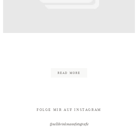
Kontakt
itsfotograf_Melle_BadOeynhause
33
READ MORE
FOLGE MIR AUF INSTAGRAM
@nellibrinkmannfotografie