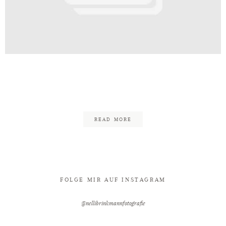
Kontakt
ld_Lübbecke_Hochzeit_Nelli_Brin
27
READ MORE
FOLGE MIR AUF INSTAGRAM
@nellibrinkmannfotografie