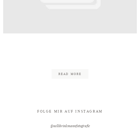
Kontakt
ld_Lübbecke_Hochzeit_Nelli_Brin
25
READ MORE
FOLGE MIR AUF INSTAGRAM
@nellibrinkmannfotografie