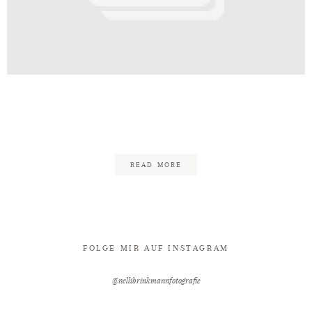
Kontakt
ding_Nelli_Brinkmann_Fotografie
45
READ MORE
FOLGE MIR AUF INSTAGRAM
@nellibrinkmannfotografie