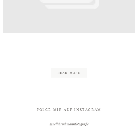
Kontakt
ding_Nelli_Brinkmann_Fotografie
20
READ MORE
FOLGE MIR AUF INSTAGRAM
@nellibrinkmannfotografie