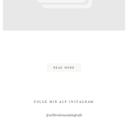
Kontakt
ding_Nelli_Brinkmann_Fotografie
14
READ MORE
FOLGE MIR AUF INSTAGRAM
@nellibrinkmannfotografie