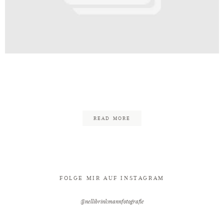
Kontakt
nn_Fotografie_Hochzeitsfotogra
58
READ MORE
FOLGE MIR AUF INSTAGRAM
@nellibrinkmannfotografie