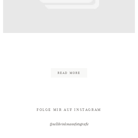
Kontakt
nn_Fotografie_Hochzeitsfotogra
34
READ MORE
FOLGE MIR AUF INSTAGRAM
@nellibrinkmannfotografie