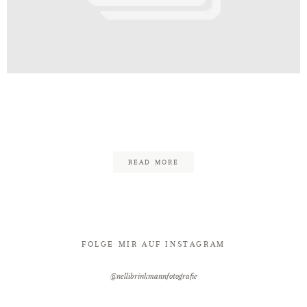
Kontakt
_Nelli_Brinkmann_Fotografie_Ba
48
READ MORE
FOLGE MIR AUF INSTAGRAM
@nellibrinkmannfotografie