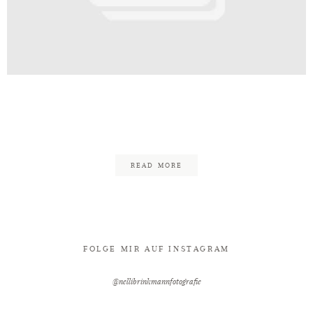
Kontakt
_Nelli_Brinkmann_Fotografie_Ba
2
READ MORE
FOLGE MIR AUF INSTAGRAM
@nellibrinkmannfotografie