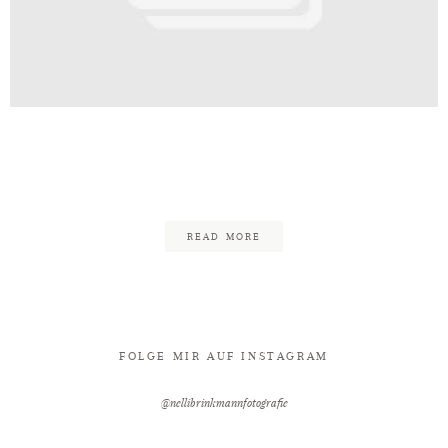
Kontakt
_Nelli_Brinkmann_Fotografie_Ba
13
READ MORE
FOLGE MIR AUF INSTAGRAM
@nellibrinkmannfotografie