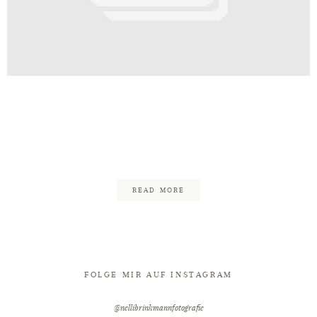
Kontakt
ter Wedding_Steinbruch_Frozen_
hausen_Hochzeitsfotografin_Hoch
38
READ MORE
FOLGE MIR AUF INSTAGRAM
@nellibrinkmannfotografie