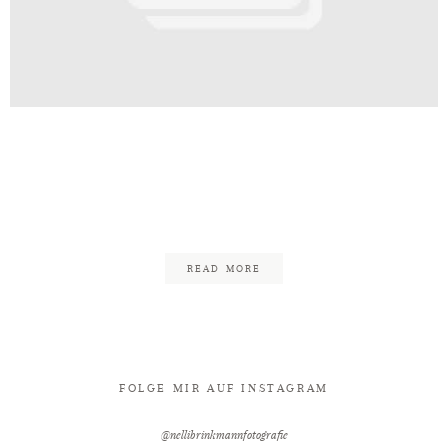
Kontakt
After
ding_Hövelhof_Hochzeitsfotograf
Oeynhausen-6
READ MORE
FOLGE MIR AUF INSTAGRAM
@nellibrinkmannfotografie