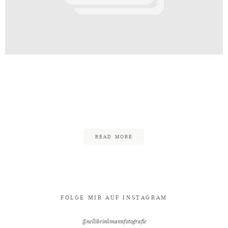
Kontakt
After
ding_Hövelhof_Hochzeitsfotograf
Oeynhausen-20
READ MORE
FOLGE MIR AUF INSTAGRAM
@nellibrinkmannfotografie