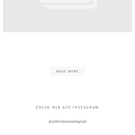
Kontakt
e_Bielefeld_Fotograf_Hochzeit_H
61
READ MORE
FOLGE MIR AUF INSTAGRAM
@nellibrinkmannfotografie