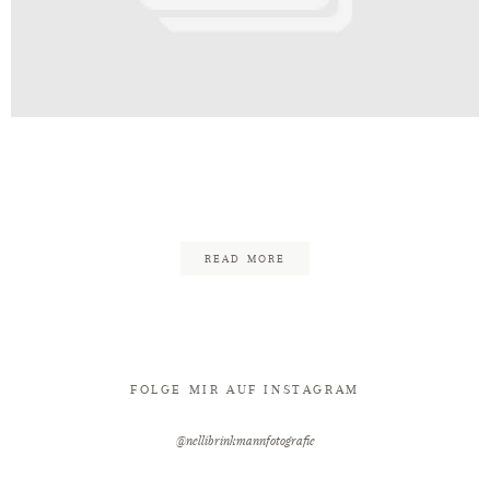
Kontakt
e_Bielefeld_Fotograf_Hochzeit_H
34
READ MORE
FOLGE MIR AUF INSTAGRAM
@nellibrinkmannfotografie