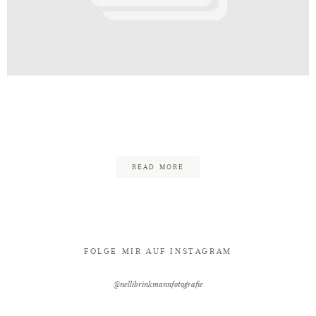
Kontakt
e_Bielefeld_Fotograf_Hochzeit_H
18
READ MORE
FOLGE MIR AUF INSTAGRAM
@nellibrinkmannfotografie