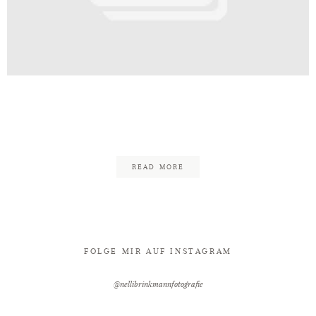
Kontakt
af_Hochzeitsfotograf_Nelli_Brin
80
READ MORE
FOLGE MIR AUF INSTAGRAM
@nellibrinkmannfotografie