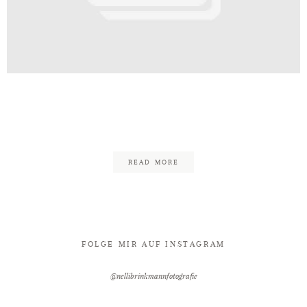
Kontakt
af_Hochzeitsfotograf_Nelli_Brin
62
READ MORE
FOLGE MIR AUF INSTAGRAM
@nellibrinkmannfotografie