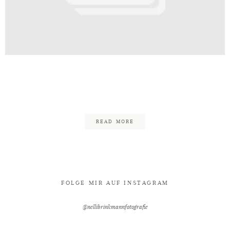
Kontakt
af_Hochzeitsfotograf_Nelli_Brin
100
READ MORE
FOLGE MIR AUF INSTAGRAM
@nellibrinkmannfotografie