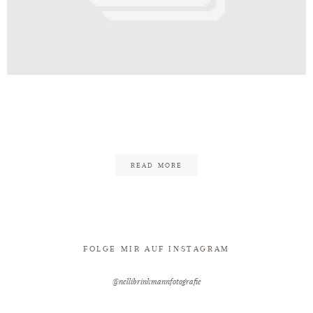
Kontakt
tandesamt_Nelli_Brinkmann_Hoch
90
READ MORE
FOLGE MIR AUF INSTAGRAM
@nellibrinkmannfotografie