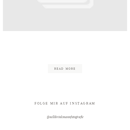
Kontakt
tandesamt_Nelli_Brinkmann_Hoch
65
READ MORE
FOLGE MIR AUF INSTAGRAM
@nellibrinkmannfotografie