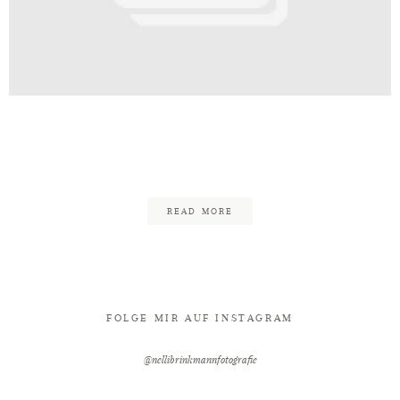
Kontakt
tandesamt_Nelli_Brinkmann_Hoch
55
READ MORE
FOLGE MIR AUF INSTAGRAM
@nellibrinkmannfotografie