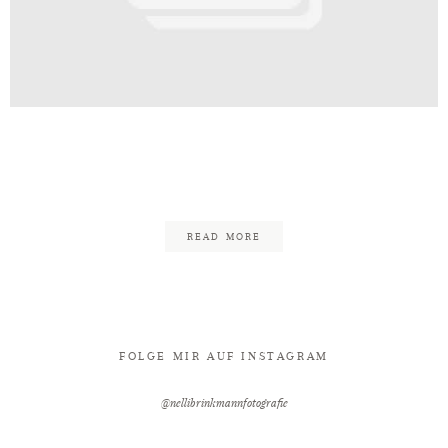
Kontakt
tandesamt_Nelli_Brinkmann_Hoch
43
READ MORE
FOLGE MIR AUF INSTAGRAM
@nellibrinkmannfotografie