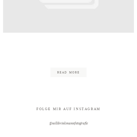
Kontakt
chzeit_Hochzeitsfotografin_Hof
123
READ MORE
FOLGE MIR AUF INSTAGRAM
@nellibrinkmannfotografie